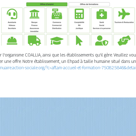
r l'organisme COALLIA, ainsi que les établissements qu'il gère. Veuillez v
lier une offre. Notre établissement, un Ehpad à taille humaine situé dans 
nnuaire.action-sociale.org/?c=aftam-accueil-et-formation-750825846&deta