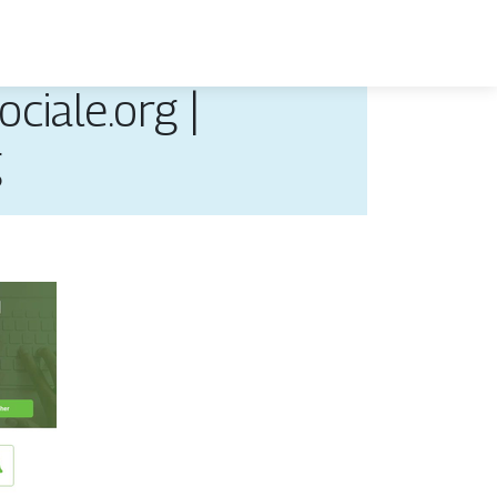
ciale.org |
g