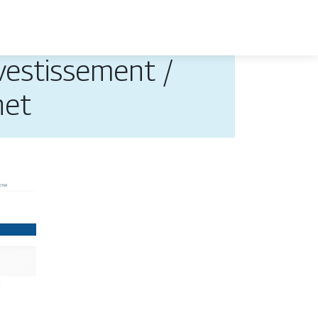
nvestissement /
net