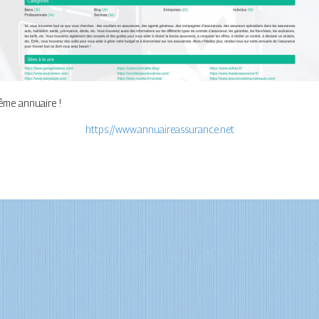
même annuaire !
https://www.annuaireassurance.net